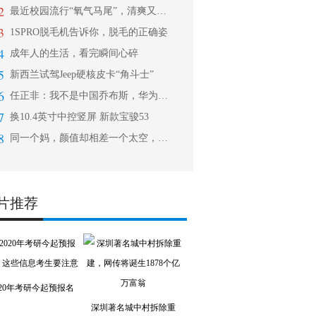
2
最近校园流行“氧气马尾”，清爽又显高
3
1SPRO脱毛机告诉你，脱毛的正确姿
4
成年人的生活，看完瞬间心碎
5
新西兰试驾Jeep硬核皮卡“角斗士”
6
任正非：我不是中国乔布斯，华为永远都
7
换10.4英寸中控竖屏 新款宝骏53
8
同一个妈，颜值却相差一个太空，高晓松
片推荐
020年考研今起预报名
深圳著名城中村拆除重