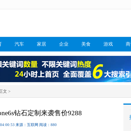
育
汽车
家居
企业
美食
游戏
商
正文 >
one6s钻石定制来袭售价9288
 04:00:53
来源：互联网
阅读：880