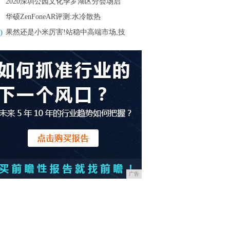
2020深圳公园文化季罗湖区分会场启
华硕ZenFoneAR评测:水冷散热
0
果然还是小米厉害!站稳中高端市场,技
广告