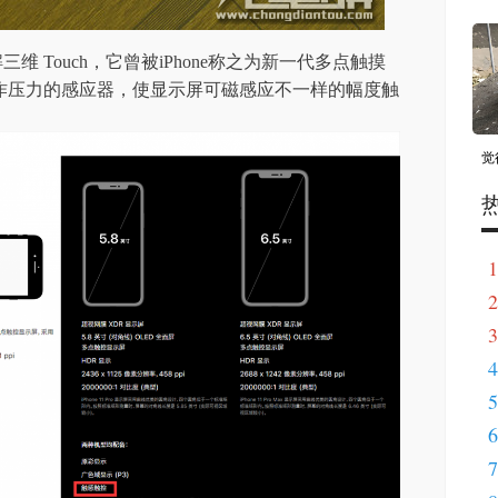
三维 Touch，它曾被iPhone称之为新一代多点触摸
作压力的感应器，使显示屏可磁感应不一样的幅度触
觉
1
2
3
4
5
6
7