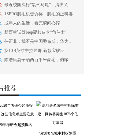
2
最近校园流行“氧气马尾”，清爽又显高
3
1SPRO脱毛机告诉你，脱毛的正确姿
4
成年人的生活，看完瞬间心碎
5
新西兰试驾Jeep硬核皮卡“角斗士”
6
任正非：我不是中国乔布斯，华为永远都
7
换10.4英寸中控竖屏 新款宝骏53
8
陈浩民妻子晒两百平米豪宅，俯瞰海景自
片推荐
020年考研今起预报名
深圳著名城中村拆除重