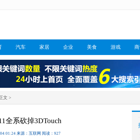
育
汽车
家居
企业
美食
游戏
商
正文 >
ne11全系砍掉3DTouch
 04:01:24
来源：互联网
阅读：927