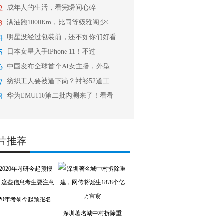
2
成年人的生活，看完瞬间心碎
3
满油跑1000Km，比同等级雅阁少6
4
明星没经过包装前，还不如你们好看
5
日本女星入手iPhone 11！不过
6
中国发布全球首个AI女主播，外型逼真
7
纺织工人要被逼下岗？衬衫52道工序6
8
华为EMUI10第二批内测来了！看看
片推荐
020年考研今起预报名
深圳著名城中村拆除重