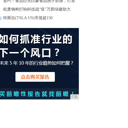
签约！食品巨头白象食品携手群脉，打造
杭萧钢构打响科技战“疫”万郡绿建助力
0
特斯拉(TSLA.US)市值超150
广告