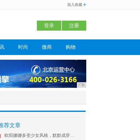
加入收藏
登录
注册
讯
时尚
微商
购物
广告
推荐文章
1
欧阳娜娜多变少女风格，默默成穿衣C位