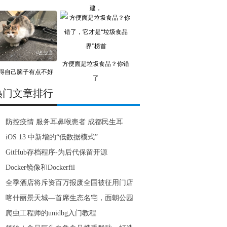
建，
方便面是垃圾食品？你错
得自己脑子有点不好
了
使？
热门文章排行
防控疫情 服务耳鼻喉患者 成都民生耳
iOS 13 中新增的“低数据模式”
GitHub存档程序-为后代保留开源
Docker镜像和Dockerfil
全季酒店将斥资百万报废全国被征用门店
喀什丽景天城—首席生态名宅，面朝公园
爬虫工程师的unidbg入门教程