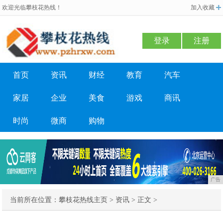
欢迎光临攀枝花热线！
加入收藏
登录
注册
首页
资讯
财经
教育
汽车
家居
企业
美食
游戏
商讯
时尚
微商
购物
广告
当前所在位置：
攀枝花热线主页
>
资讯
> 正文 >