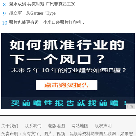
8
聚水成涓 共克时艰 广汽菲克员工20
9
胡立军：从Gartner “Hype
10
照片也能更有趣，小米口袋照片打印机，
广告
关于我们
-
联系我们
-
老版地图
-
网站地图
-
版权声明
免责声明：所有文字、图片、视频、音频等资料均来自互联网，如果您