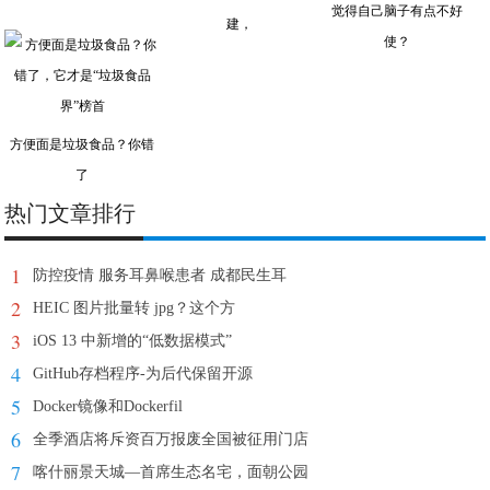
觉得自己脑子有点不好
建，
使？
方便面是垃圾食品？你错
了
热门文章排行
1
防控疫情 服务耳鼻喉患者 成都民生耳
2
HEIC 图片批量转 jpg？这个方
3
iOS 13 中新增的“低数据模式”
4
GitHub存档程序-为后代保留开源
5
Docker镜像和Dockerfil
6
全季酒店将斥资百万报废全国被征用门店
7
喀什丽景天城—首席生态名宅，面朝公园