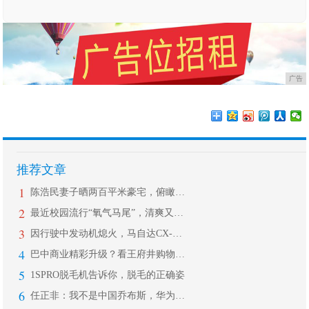
广告
推荐文章
1
陈浩民妻子晒两百平米豪宅，俯瞰海景自
2
最近校园流行“氧气马尾”，清爽又显高
3
因行驶中发动机熄火，马自达CX-5召
4
巴中商业精彩升级？看王府井购物中心如
5
1SPRO脱毛机告诉你，脱毛的正确姿
6
任正非：我不是中国乔布斯，华为永远都