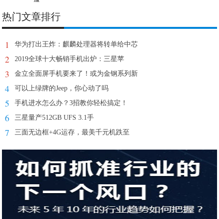
热门文章排行
1
华为打出王炸：麒麟处理器将转单给中芯
2
2019全球十大畅销手机出炉：三星苹
3
金立全面屏手机要来了！或为金钢系列新
4
可以上绿牌的Jeep，你心动了吗
5
手机进水怎么办？3招教你轻松搞定！
6
三星量产512GB UFS 3.1手
7
三面无边框+4G运存，最美千元机跌至