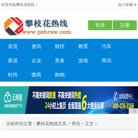
欢迎光临攀枝花热线！
加入收藏
登录
注册
首页
资讯
财经
教育
汽车
家居
企业
美食
游戏
商讯
时尚
微商
购物
广告
当前所在位置：
攀枝花热线主页
>
资讯
> 正文 >