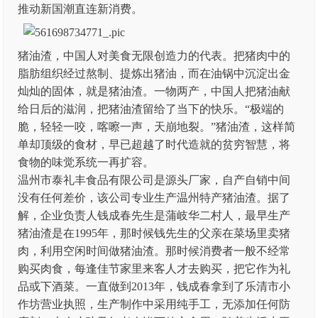
推动新国潮直连新消费。
猪油渣，中国人对美食无限创造力的代表。把猪肉中的
脂肪组织经过熬制、提炼出猪油，而在油锅中沉淀出金
灿灿的固体，就是猪油渣。一物两产，中国人把猪油献
给日后的滋润，把猪油渣留给了当下的快乐。“极端的
脆，轻轻一咬，喀嚓一声，天崩地裂。”猪油渣，这样简
单却顶级的食材，早已超越了时代造就的贫穷智慧，将
食物的味觉系统一再扩容。
温州市泰礼丰食品有限公司是源头厂家，自产自销中间
没有任何差价，该公司专业生产温州特产猪油渣。据了
解，企业负责人钱成春先生是蒲岐华二村人，最早生产
猪油渣是在1995年，那时候钱先生的父亲在菜场里卖猪
肉，利用空闲时间做猪油渣。那时候消费者一般不经常
购买肉食，每逢佳节家里来客人才去购买，把它作为礼
品或下酒菜。一直做到2013年，钱成春拿到了乐清市小
作坊营业执照，生产制作中采用纯手工，无添加任何防