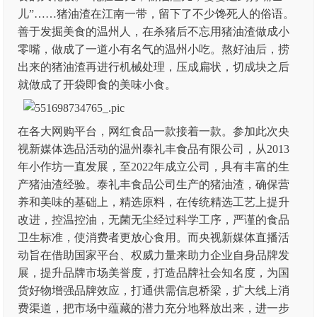
儿”……猪油渣在江南一带，留下了不少馋死人的俗语。
善于发掘美食的温州人，在杀猪后不忘用猪油渣做成小
零嘴，做成了一道小有名气的温州小吃。熬好油后，捞
出来的猪油渣再进行机械处理，压成扁状，切成块之后
就做成了开袋即食的美味小食。
在各大网购平台，网红食品一款接着一款。参加此次央
视新媒体选品活动的温州泰礼丰食品有限公司，从2013
年小作坊一直发展，至2022年成立公司，具有丰富的生
产猪油渣经验。泰礼丰食品公司生产的猪油渣，确保营
养和美味的基础上，精选原料，在传统精选工艺上提升
改进，控温控油，无菌无尘经过科学工序，严谨的食品
卫生标准，使消费者更放心食用。而央视新媒体直播活
动旨在借助国家平台、权威力量来助力企业自身品牌发
展，提升品牌市场美誉度，打造品牌社会知名度，为国
货好物增强品牌效应，打通供需信息桥梁，扩大线上消
费渠道，把市场中蕴藏的潜力充分地释放出来，进一步