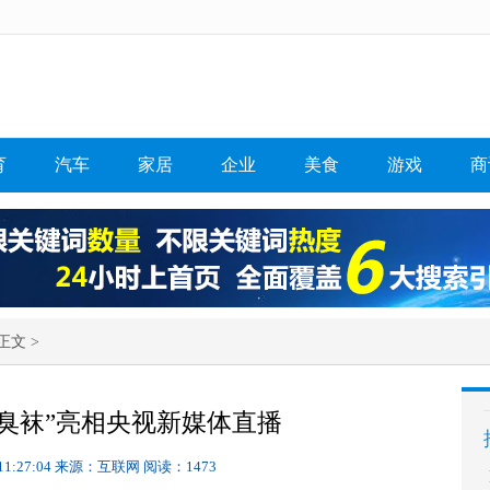
育
汽车
家居
企业
美食
游戏
商
正文 >
臭袜”亮相央视新媒体直播
11:27:04
来源：互联网
阅读：1473