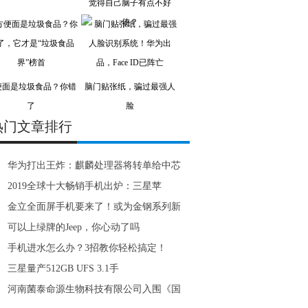
觉得自己脑子有点不好
使？
便面是垃圾食品？你错
脑门贴张纸，骗过最强人
了
脸
热门文章排行
华为打出王炸：麒麟处理器将转单给中芯
2019全球十大畅销手机出炉：三星苹
金立全面屏手机要来了！或为金钢系列新
可以上绿牌的Jeep，你心动了吗
手机进水怎么办？3招教你轻松搞定！
三星量产512GB UFS 3.1手
河南菌泰命源生物科技有限公司入围《国