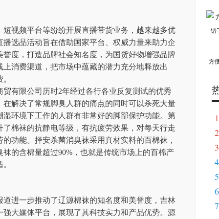
、短视频平台等纷纷开展直播带货业务，越来越多优
直播选品活动旨在借助国家平台、权威力量来助力企
美誉度，打造品牌社会知名度，为国货好物增强品牌
方
线上消费渠道，把市场中蕴藏的潜力充分地释放出
费。
商贸有限公司历时2年经过各行各业反复测试的优秀
，在解决了常规脚臭人群的痛点的同时可以杀死大量
潮湿环境下工作的人群有非常好的脚部保护功能。第
1
升了棉袜的抗静电等级，有抗疲劳效果，对每天行走
2
劳的功能。择安杀菌消臭袜采用真材实料的百棉袜，
3
袜的含棉量超过90%，也就是传统市场上的百棉产
4
适。
5
6
报道进一步推动了辽源棉袜的知名度和美誉度，吉林
7
一强大媒体平台，展现了其科技实力和产品优势。源