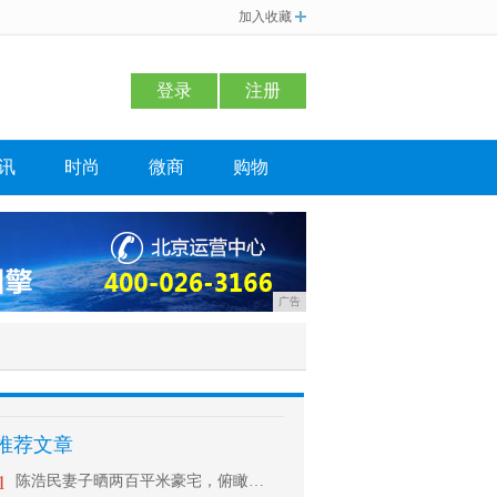
加入收藏
登录
注册
讯
时尚
微商
购物
广告
推荐文章
1
陈浩民妻子晒两百平米豪宅，俯瞰海景自