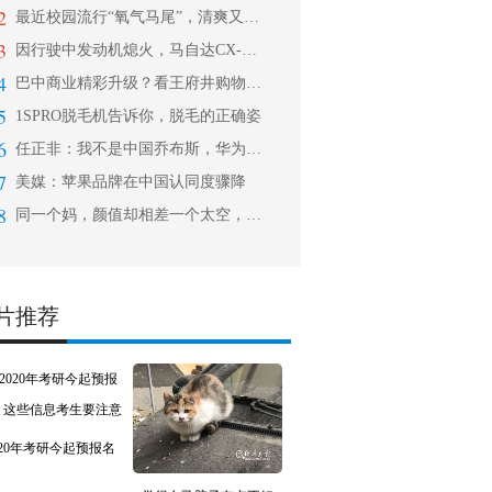
2
最近校园流行“氧气马尾”，清爽又显高
3
因行驶中发动机熄火，马自达CX-5召
4
巴中商业精彩升级？看王府井购物中心如
5
1SPRO脱毛机告诉你，脱毛的正确姿
6
任正非：我不是中国乔布斯，华为永远都
7
美媒：苹果品牌在中国认同度骤降
8
同一个妈，颜值却相差一个太空，高晓松
片推荐
020年考研今起预报名