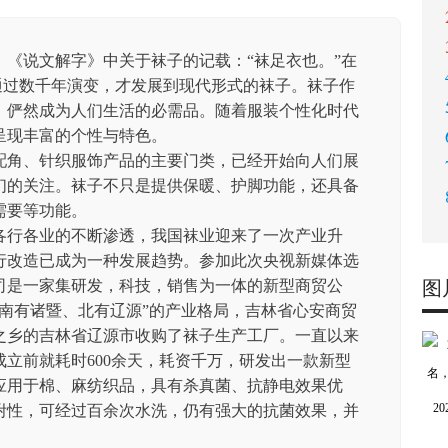
《说文解字》中关于袜子的记载：“袜足衣也。”在
，通过数千年演变，才发展到现代形式的袜子。袜子作
，俨然成为人们生活的必需品。随着服装个性化时代
呈现丰富的个性与特色。
配角、针织服饰产品的主要门类，已经开始向人们展
们的关注。袜子不只是提供保暖、护脚功能，还具备
需要等功能。
各行各业的不断渗透，我国袜业迎来了一次产业升
行改造已成为一种发展趋势。参加此次央视新媒体选
司是一家集研发，科技，销售为一体的新型商贸公
图
南有诸暨、北有辽源”的产业格局，吉林省心安商贸
之乡的吉林省辽源市收购了袜子生产工厂。一直以来
立前就耗时600余天，耗资千万，研发出一款新型
应用于棉、麻纺织品，具有杀真菌、抗静电效果优
2
附性，可经过百余次水洗，仍有强大的抗菌效果，并
。