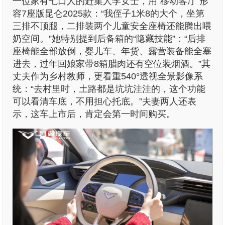
一位家有七口人的赶集人李女士，用“移动客厅”形
容7座版昆仑2025款：“我侄子1米8的大个，坐第
三排不顶腿，二排装两个儿童安全座椅还能腾出喂
奶空间。”她特别提到后备箱的“隐藏技能”：“后排
座椅能全部放倒，婴儿车、年货、露营装备能全塞
进去，过年回娘家带8箱腊肉还有空位装烟酒。”其
丈夫作为乡村教师，更看重540°透视全景影像系
统：“去村里时，土路都是坑坑洼洼的，这个功能
可以看清车底，不用担心托底。”夫妻两人还表
示，这车上市后，肯定会第一时间购买。