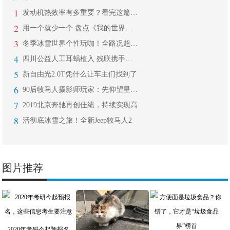
1
发动机热效率有多重要？看完这篇让你秒
2
用一个就少一个 盘点《我的世界》里放
3
冬季冰雪世界个性玩咖！全路况超驾趣全
4
四川公益人工耳蜗植入 残联携手成都民
5
新自由光2.0T凭什么让车主们找到了
6
90后牧马人摄影师玩家：先仰望星空，
7
2019北京奔驰再创佳绩，持续实现高
8
活彻底冰雪之旅！全新Jeep牧马人2
图片推荐
2020年考研今起预报名