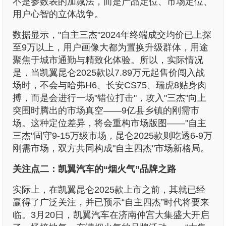
不是参数表的加减法，而是产品定位、市场定位、
用户心智的立体战争。
数据显示，"自主三杰"2024年终端成交均价已上探
至9万以上，用户画像大都为置换升级群体，用途
聚焦于城市通勤与精致化体验。所以，实际情况
是，当凯翼昆仑2025款以7.89万元起售价闯入战
场时，不会与哈弗H6、长安CS75、瑞虎8贴身肉
搏，而是会进行一场"错位打击"，攻入"三杰"向上
突围时腾出的市场真空——9亿县乡镇的刚需市
场。这种定位差异，将会重构市场版图——"自主
三杰"固守9-15万级市场，昆仑2025款则吃透6-9万
刚需市场，双方共同构成"自主四杰"市场新格局。
关注点二：凯翼汽车的“烟火气”品牌之路
实际上，在凯翼昆仑2025款上市之前，其就已经
赢得了广泛关注，并已预示“自主四杰”时代将要来
临。3月20日，凯翼汽车在济南仲宫大集盛大开启