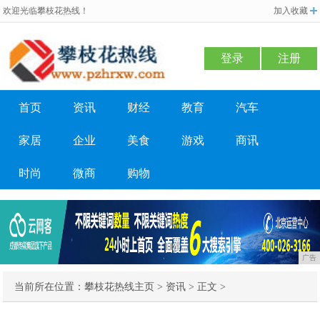
欢迎光临攀枝花热线！
加入收藏
登录
注册
首页
资讯
财经
教育
汽车
家居
企业
美食
游戏
商讯
时尚
微商
购物
广告
当前所在位置：
攀枝花热线主页
>
资讯
> 正文 >