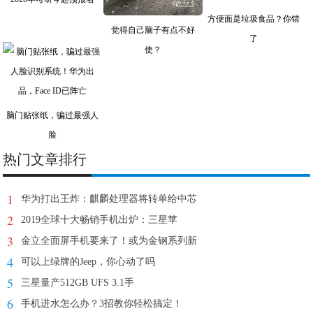
方便面是垃圾食品？你错
觉得自己脑子有点不好
了
使？
脑门贴张纸，骗过最强人
脸
热门文章排行
1
华为打出王炸：麒麟处理器将转单给中芯
2
2019全球十大畅销手机出炉：三星苹
3
金立全面屏手机要来了！或为金钢系列新
4
可以上绿牌的Jeep，你心动了吗
5
三星量产512GB UFS 3.1手
6
手机进水怎么办？3招教你轻松搞定！