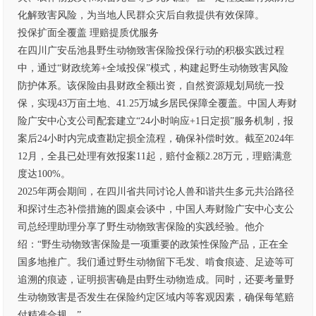
化解致害风险，为当地人民群众灾后自救提供有效保障。
投保扩面全覆盖 理赔提质优服务
在四川广安岳池县野生动物致害保险投保行动的积极实践过程
中，通过“财政统筹+全域投保”模式，构建起野生动物致害风险
防护体系。该保险由县财政全额出资，自然资源规划局统一投
保，实现43万亩土地、41.25万城乡居民保障全覆盖。中国人寿财
险广安中心支公司配套建立“24小时响应+1日定损”服务机制，报
案后24小时内完成查勘定损全流程，确保补偿时效。截至2024年
12月，全县已处理有效报案11起，赔付金额2.28万元，理赔满意
度达100%。
2025年两会期间，在四川省共同讨论人兽和谐共生多元共治路径
和探讨生态补偿措施的圆桌会谈中，中国人寿财险广安中心支公
司总经理助理分享了野生动物致害保险的实践经验。他介
绍：“野生动物致害保险是一项重要的政策性保险产品，正在全
国多地推广。我们通过野生动物留下毛发、啃食痕迹、足迹等可
追溯的痕迹，证明损害确是由野生动物造成。同时，还要考量野
生动物致害是否发生在保险约定区域内等客观因素，确保每笔赔
付精准合规。”