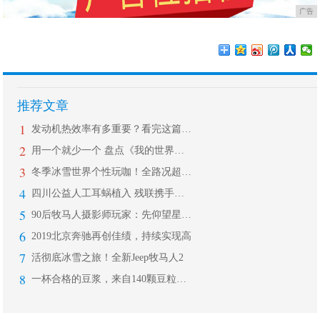
广告
推荐文章
1
发动机热效率有多重要？看完这篇让你秒
2
用一个就少一个 盘点《我的世界》里放
3
冬季冰雪世界个性玩咖！全路况超驾趣全
4
四川公益人工耳蜗植入 残联携手成都民
5
90后牧马人摄影师玩家：先仰望星空，
6
2019北京奔驰再创佳绩，持续实现高
7
活彻底冰雪之旅！全新Jeep牧马人2
8
一杯合格的豆浆，来自140颗豆粒的臻