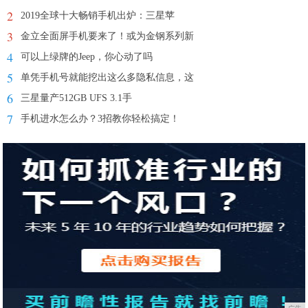
2
2019全球十大畅销手机出炉：三星苹
3
金立全面屏手机要来了！或为金钢系列新
4
可以上绿牌的Jeep，你心动了吗
5
单凭手机号就能挖出这么多隐私信息，这
6
三星量产512GB UFS 3.1手
7
手机进水怎么办？3招教你轻松搞定！