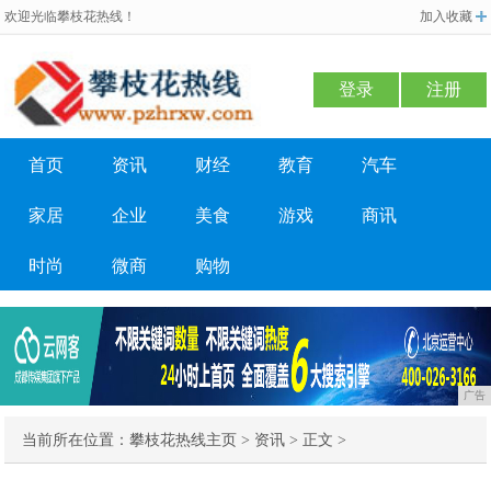
欢迎光临攀枝花热线！
加入收藏
登录
注册
首页
资讯
财经
教育
汽车
家居
企业
美食
游戏
商讯
时尚
微商
购物
广告
当前所在位置：
攀枝花热线主页
>
资讯
> 正文 >