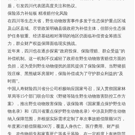
盾，引发四川代表团高度关注和热议。
保险添力补短板 精准赔付化风险
在四川等生态大省，野生动物致害事件多发于生态保护重点区域
及山区县域。尽管政策明确县级政府为补偿主体，但部分生态保
护任务较重、经济基础相对薄弱的地区仍面临补偿资金筹措压
力，群众财产权益保障面临现实挑战。
近年来，四川也在逐步探索“政府投保、保险理赔、群众受益”的
补偿机制。这一机制不仅减轻了政府在野生动物致害赔偿方面的
负担，还为受到野生动物侵扰的居民提供了保险保障。当野猪损
毁庄稼、黑熊破坏房屋时，保险补偿成为了守护群众利益的“及
时雨”。
中国人寿财险四川省分公司积极响应国家号召，深入贯彻国家林
草局等15个部门联合印发《野猪等陆生野生动物致害防控工作方
案》，推出野生动物致害保险，该保险将《国家重点保护野生动
物名录》和《四川省重点保护野生动物名录》中涉及到野生动物
纳入保障范围，并根据实际需求定制了单次事故赔偿限额50万，
年度累计赔偿限额200万，覆盖人身伤亡、医疗费用、财产损
失、农作物损失和家畜死亡等多元风险。在一定程度上有效防范