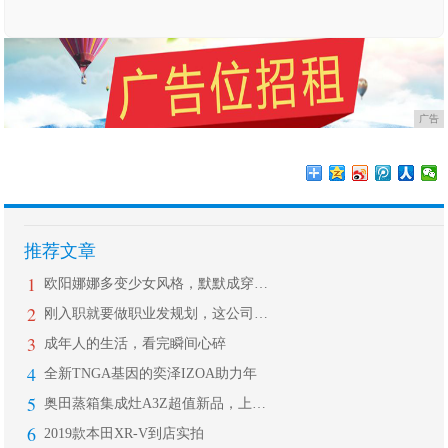
广告
推荐文章
1
欧阳娜娜多变少女风格，默默成穿衣C位
2
刚入职就要做职业发规划，这公司靠谱吗
3
成年人的生活，看完瞬间心碎
4
全新TNGA基因的奕泽IZOA助力年
5
奥田蒸箱集成灶A3Z超值新品，上市首
6
2019款本田XR-V到店实拍