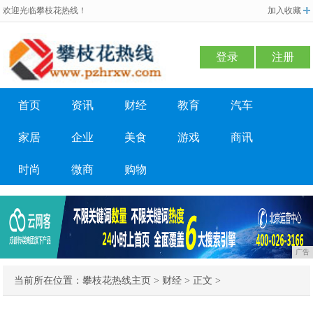
欢迎光临攀枝花热线！
加入收藏
登录
注册
首页
资讯
财经
教育
汽车
家居
企业
美食
游戏
商讯
时尚
微商
购物
广告
当前所在位置：
攀枝花热线主页
>
财经
> 正文 >