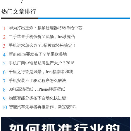
了
热门文章排行
1
华为打出王炸：麒麟处理器将转单给中芯
2
二手苹果手机低价又流畅，ios系统凸
3
手机进水怎么办？3招教你轻松搞定！
4
新iPadPro要发布了？苹果欧美地
5
手机厂商中谁是贴牌生产大户？2018
6
千里之行皆是风景，Jeep指南者和我
7
手机安装不了驱动程序怎么解决
8
38张高清壁纸，iPhone锁屏壁纸
9
物流智能分拣按下自动化快进键
10
智能汽车先导者再推新作，新宝骏RC-