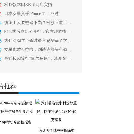
2
2019款本田XR-V到店实拍
3
日本女星入手iPhone 11！不过
4
纺织工人要被逼下岗？衬衫52道工序6
5
PCL季后赛即将开打，官方观赛指南出
6
为什么肉丝下锅时很容易粘锅？学会这些
7
女星也爱长痘痘，刘诗诗额头布满粉刺，
8
最近校园流行“氧气马尾”，清爽又显高
片推荐
020年考研今起预报名
深圳著名城中村拆除重