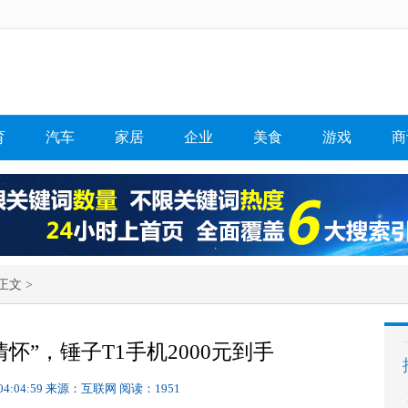
育
汽车
家居
企业
美食
游戏
商
正文 >
情怀”，锤子T1手机2000元到手
04:04:59
来源：互联网
阅读：1951