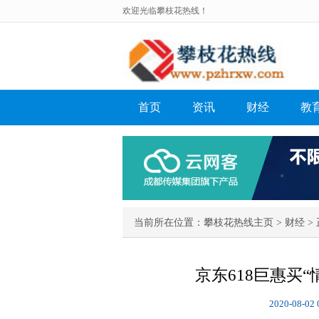
欢迎光临攀枝花热线！
首页
资讯
财经
教
当前所在位置：
攀枝花热线主页
>
财经
> 
京东618巨惠买“
2020-08-02 