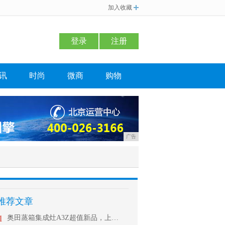
加入收藏
登录
注册
讯
时尚
微商
购物
广告
推荐文章
1
奥田蒸箱集成灶A3Z超值新品，上市首