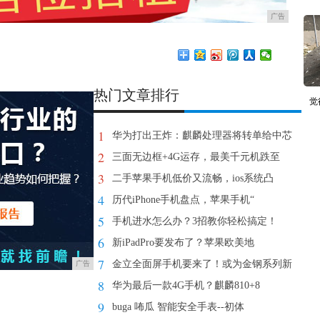
广告
热门文章排行
觉
1
华为打出王炸：麒麟处理器将转单给中芯
2
三面无边框+4G运存，最美千元机跌至
3
二手苹果手机低价又流畅，ios系统凸
4
历代iPhone手机盘点，苹果手机“
5
手机进水怎么办？3招教你轻松搞定！
6
新iPadPro要发布了？苹果欧美地
7
金立全面屏手机要来了！或为金钢系列新
广告
8
华为最后一款4G手机？麒麟810+8
9
buga 咘瓜 智能安全手表--初体