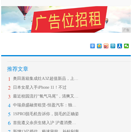
广告
推荐文章
1
奥田蒸箱集成灶A3Z超值新品，上市首
2
日本女星入手iPhone 11！不过
3
最近校园流行“氧气马尾”，清爽又显高
4
中瑞鼎盛融资租赁-恒盈汽车：独家新方
5
1SPRO脱毛机告诉你，脱毛的正确姿
6
首批遵义余庆生猪入沪 沪遵消费扶贫协
7
新增12亿授信，极速审批，补贴利率