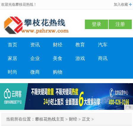
欢迎光临攀枝花热线！
加入收藏
登录
注册
首页
资讯
财经
教育
汽车
家居
企业
美食
游戏
商讯
时尚
微商
购物
广告
当前所在位置：
攀枝花热线主页
>
财经
> 正文 >