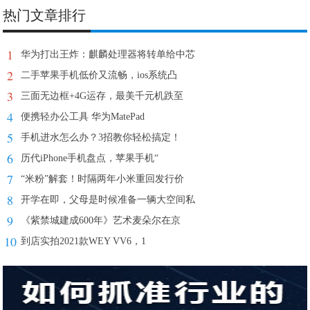
热门文章排行
1
华为打出王炸：麒麟处理器将转单给中芯
2
二手苹果手机低价又流畅，ios系统凸
3
三面无边框+4G运存，最美千元机跌至
4
便携轻办公工具 华为MatePad
5
手机进水怎么办？3招教你轻松搞定！
6
历代iPhone手机盘点，苹果手机“
7
“米粉”解套！时隔两年小米重回发行价
8
开学在即，父母是时候准备一辆大空间私
9
《紫禁城建成600年》艺术麦朵尔在京
10
到店实拍2021款WEY VV6，1