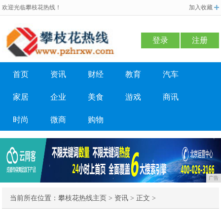
欢迎光临攀枝花热线！
加入收藏
登录
注册
首页
资讯
财经
教育
汽车
家居
企业
美食
游戏
商讯
时尚
微商
购物
广告
当前所在位置：
攀枝花热线主页
>
资讯
> 正文 >