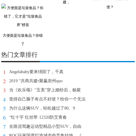
建，
使？
方便面是垃圾食品？你错
了
热门文章排行
1
Angelababy要来绵阳了，千真
2
2019 “共商共建•聚赢崇州quo
3
当《欢乐颂》“五美”穿上婚纱后，杨紫
4
觉得自己脑子有点不好使？给你一个无法
5
为什么这辆SUV，轻松越过了80、9
6
“红十字 红丝带·12320防艾青春
7
全路况驾趣运动型精品小型SUV，自由
8
ROG玩家国度打造城市电竞集结地，《