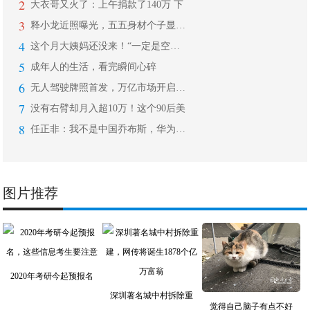
2
大衣哥又火了：上午捐款了140万 下
3
释小龙近照曝光，五五身材个子显矮，后
4
这个月大姨妈还没来！“一定是空气中男
5
成年人的生活，看完瞬间心碎
6
无人驾驶牌照首发，万亿市场开启：数源
7
没有右臂却月入超10万！这个90后美
8
任正非：我不是中国乔布斯，华为永远都
图片推荐
2020年考研今起预报名
深圳著名城中村拆除重
觉得自己脑子有点不好