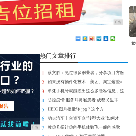
广告
觉
热门文章排行
1
蔡文胜：见过很多创业者，分享项目方融
2
如果没有插件化技术，美团、淘宝这些a
3
单凭手机号就能挖出这么多隐私信息，这
4
防控疫情 服务耳鼻喉患者 成都民生耳
5
HEIC 图片批量转 jpg？这个方
6
功夫汽车丨合资车企“转型大业”如何才
7
教你几招让你的手机体验飞一般的感觉！
广告