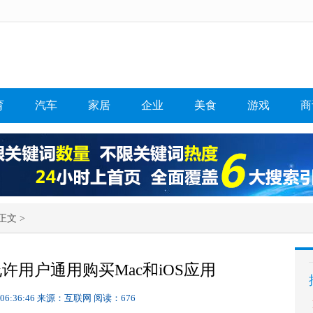
育
汽车
家居
企业
美食
游戏
商
正文 >
许用户通用购买Mac和iOS应用
 06:36:46
来源：互联网
阅读：676