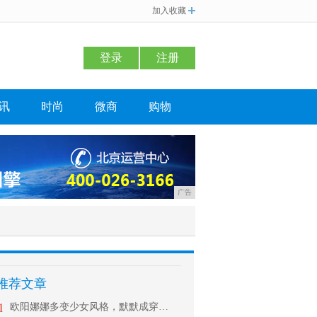
加入收藏
登录
注册
讯
时尚
微商
购物
广告
推荐文章
1
欧阳娜娜多变少女风格，默默成穿衣C位