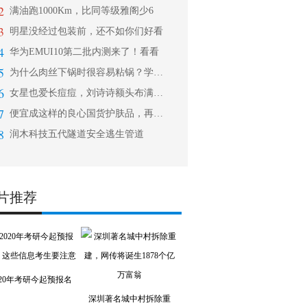
2
满油跑1000Km，比同等级雅阁少6
3
明星没经过包装前，还不如你们好看
4
华为EMUI10第二批内测来了！看看
5
为什么肉丝下锅时很容易粘锅？学会这些
6
女星也爱长痘痘，刘诗诗额头布满粉刺，
7
便宜成这样的良心国货护肤品，再说贵我
8
润木科技五代隧道安全逃生管道
片推荐
020年考研今起预报名
深圳著名城中村拆除重