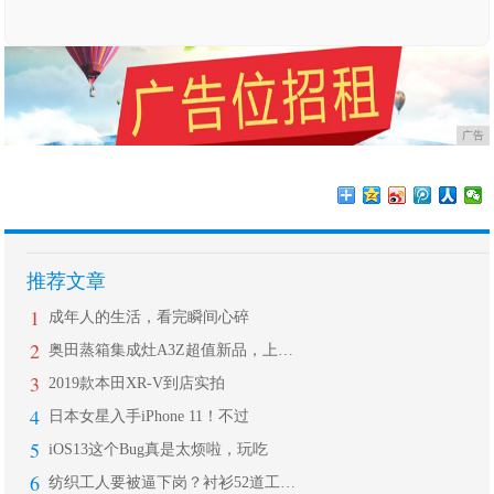
广告
推荐文章
1
成年人的生活，看完瞬间心碎
2
奥田蒸箱集成灶A3Z超值新品，上市首
3
2019款本田XR-V到店实拍
4
日本女星入手iPhone 11！不过
5
iOS13这个Bug真是太烦啦，玩吃
6
纺织工人要被逼下岗？衬衫52道工序6