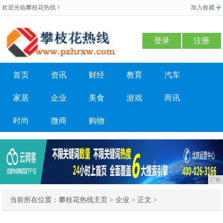
欢迎光临攀枝花热线！
加入收藏
登录
注册
首页
资讯
财经
教育
汽车
家居
企业
美食
游戏
商讯
时尚
微商
购物
广告
当前所在位置：
攀枝花热线主页
>
企业
> 正文 >