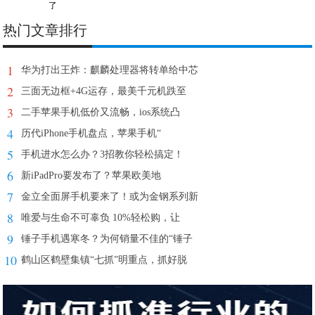
了
热门文章排行
1
华为打出王炸：麒麟处理器将转单给中芯
2
三面无边框+4G运存，最美千元机跌至
3
二手苹果手机低价又流畅，ios系统凸
4
历代iPhone手机盘点，苹果手机“
5
手机进水怎么办？3招教你轻松搞定！
6
新iPadPro要发布了？苹果欧美地
7
金立全面屏手机要来了！或为金钢系列新
8
唯爱与生命不可辜负 10%轻松购，让
9
锤子手机遇寒冬？为何销量不佳的“锤子
10
鹤山区鹤壁集镇“七抓”明重点，抓好脱