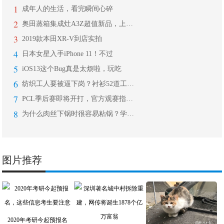
1
成年人的生活，看完瞬间心碎
2
奥田蒸箱集成灶A3Z超值新品，上市首
3
2019款本田XR-V到店实拍
4
日本女星入手iPhone 11！不过
5
iOS13这个Bug真是太烦啦，玩吃
6
纺织工人要被逼下岗？衬衫52道工序6
7
PCL季后赛即将开打，官方观赛指南出
8
为什么肉丝下锅时很容易粘锅？学会这些
图片推荐
2020年考研今起预报名