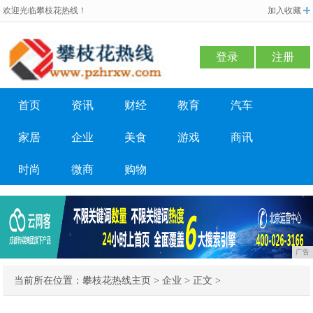
欢迎光临攀枝花热线！
加入收藏
登录
注册
首页
资讯
财经
教育
汽车
家居
企业
美食
游戏
商讯
时尚
微商
购物
广告
当前所在位置：
攀枝花热线主页
>
企业
> 正文 >