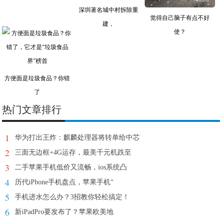
深圳著名城中村拆除重
觉得自己脑子有点不好
建，
使？
方便面是垃圾食品？你错
了
热门文章排行
1
华为打出王炸：麒麟处理器将转单给中芯
2
三面无边框+4G运存，最美千元机跌至
3
二手苹果手机低价又流畅，ios系统凸
4
历代iPhone手机盘点，苹果手机“
5
手机进水怎么办？3招教你轻松搞定！
6
新iPadPro要发布了？苹果欧美地