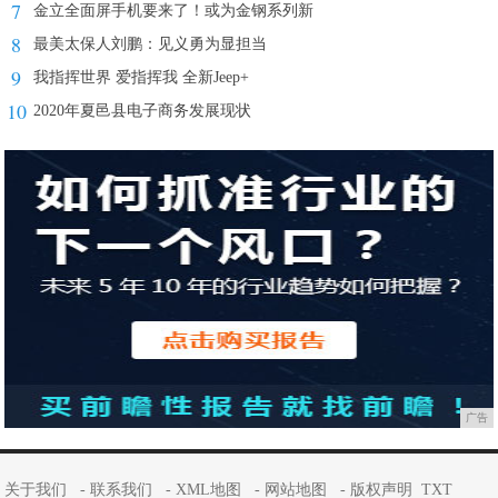
7
金立全面屏手机要来了！或为金钢系列新
8
最美太保人刘鹏：见义勇为显担当
9
我指挥世界 爱指挥我 全新Jeep+
10
2020年夏邑县电子商务发展现状
广告
关于我们
-
联系我们
-
XML地图
-
网站地图
-
版权声明
TXT