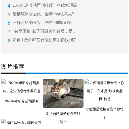
4
2019北京奔驰再创佳绩，持续实现高
5
活彻底冰雪之旅！全新Jeep牧马人2
6
一杯合格的豆浆，来自140颗豆粒的臻
7
“共享厕纸”获千万融资的背后，是一场
8
新自由光2.0T凭什么让车主们找到了
图片推荐
2020年考研今起预报名
方便面是垃圾食品？你错
觉得自己脑子有点不好
了
使？