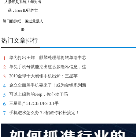
脑门贴张纸，骗过最强人
脸
热门文章排行
1
华为打出王炸：麒麟处理器将转单给中芯
2
单凭手机号就能挖出这么多隐私信息，这
3
2019全球十大畅销手机出炉：三星苹
4
金立全面屏手机要来了！或为金钢系列新
5
可以上绿牌的Jeep，你心动了吗
6
三星量产512GB UFS 3.1手
7
手机进水怎么办？3招教你轻松搞定！