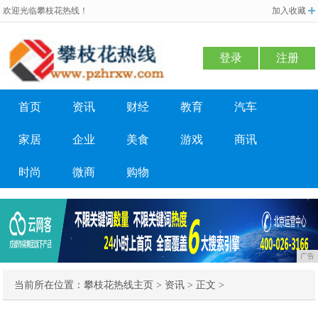
欢迎光临攀枝花热线！
加入收藏
登录
注册
首页
资讯
财经
教育
汽车
家居
企业
美食
游戏
商讯
时尚
微商
购物
广告
当前所在位置：
攀枝花热线主页
>
资讯
> 正文 >