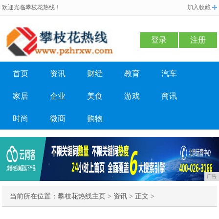
欢迎光临攀枝花热线！
加入收藏
登录
注册
首页
资讯
财经
教育
汽车
家居
企业
美食
游戏
商讯
时尚
微商
购物
广告
当前所在位置：
攀枝花热线主页
>
资讯
> 正文 >