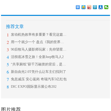
推荐文章
1
发动机热效率有多重要？看完这篇让你秒
2
用一个就少一个 盘点《我的世界》里放
3
90后牧马人摄影师玩家：先仰望星空，
4
活彻底冰雪之旅！全新Jeep牧马人2
5
“共享厕纸”获千万融资的背后，是一场
6
新自由光2.0T凭什么让车主们找到了
7
免息减压 安心返岗 奇瑞汽车5亿红包
8
DIC EXPO国际显示展公布202
图片推荐