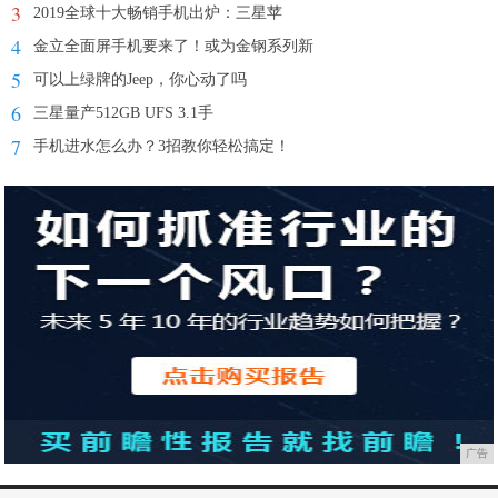
3
2019全球十大畅销手机出炉：三星苹
4
金立全面屏手机要来了！或为金钢系列新
5
可以上绿牌的Jeep，你心动了吗
6
三星量产512GB UFS 3.1手
7
手机进水怎么办？3招教你轻松搞定！
广告