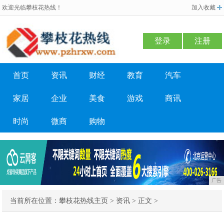
欢迎光临攀枝花热线！
加入收藏
登录
注册
首页
资讯
财经
教育
汽车
家居
企业
美食
游戏
商讯
时尚
微商
购物
广告
当前所在位置：
攀枝花热线主页
>
资讯
> 正文 >