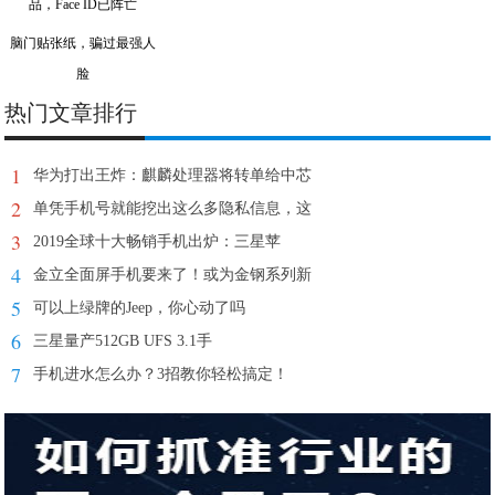
脑门贴张纸，骗过最强人
脸
热门文章排行
1
华为打出王炸：麒麟处理器将转单给中芯
2
单凭手机号就能挖出这么多隐私信息，这
3
2019全球十大畅销手机出炉：三星苹
4
金立全面屏手机要来了！或为金钢系列新
5
可以上绿牌的Jeep，你心动了吗
6
三星量产512GB UFS 3.1手
7
手机进水怎么办？3招教你轻松搞定！