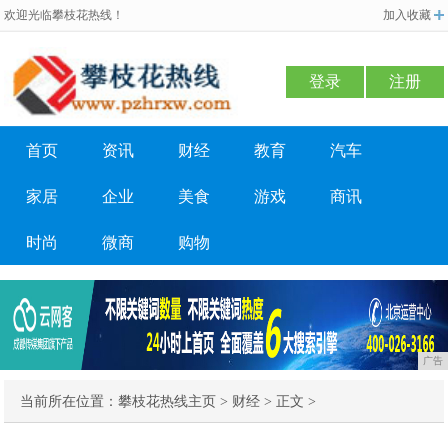
欢迎光临攀枝花热线！
加入收藏
登录
注册
首页
资讯
财经
教育
汽车
家居
企业
美食
游戏
商讯
时尚
微商
购物
广告
当前所在位置：
攀枝花热线主页
>
财经
> 正文 >