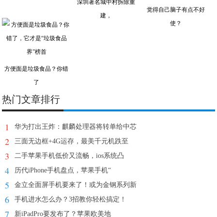
深圳著名城中村拆除重
觉得自己脑子有点不好
建，
使？
方便面是垃圾食品？你错
了
热门文章排行
1
华为打出王炸：麒麟处理器将转单给中芯
2
三面无边框+4G运存，最美千元机跌至
3
二手苹果手机低价又流畅，ios系统凸
4
历代iPhone手机盘点，苹果手机“
5
金立全面屏手机要来了！或为金钢系列新
6
手机进水怎么办？3招教你轻松搞定！
7
新iPadPro要发布了？苹果欧美地