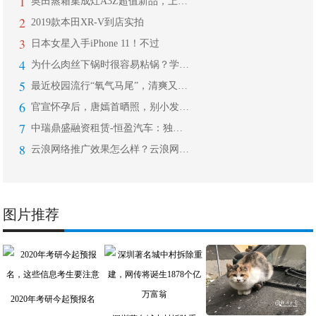
1
奥田蒸箱集成灶A3Z超值新品，上市首
2
2019款本田XR-V到店实拍
3
日本女星入手iPhone 11！不过
4
为什么肉丝下锅时很容易粘锅？学会这些
5
最近校园流行“氧气马尾”，清爽又显高
6
官宣怀孕后，唐嫣首晒照，别小发卡少女
7
中瑞鼎盛融资租赁-恒盈汽车：独家新方
8
云浪网络推广效果怎么样？云浪网络推广
图片推荐
2020年考研今起预报名