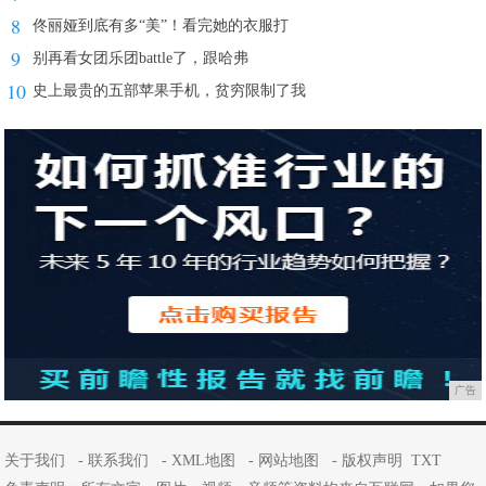
8
佟丽娅到底有多“美”！看完她的衣服打
9
别再看女团乐团battle了，跟哈弗
10
史上最贵的五部苹果手机，贫穷限制了我
广告
关于我们
-
联系我们
-
XML地图
-
网站地图
-
版权声明
TXT