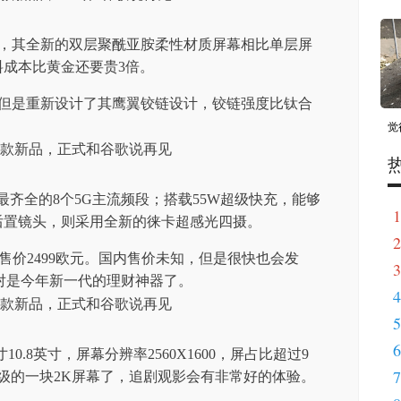
护层，其全新的双层聚酰亚胺柔性材质屏幕相比单层屏
料成本比黄金还要贵3倍。
折，但是重新设计了其鹰翼铰链设计，铰链强度比钛合
觉
目前最齐全的8个5G主流频段；搭载55W超级快充，能够
1
于后置镜头，则采用全新的徕卡超感光四摄。
2
版本，售价2499欧元。国内售价未知，但是很快也会发
3
对是今年新一代的理财神器了。
4
5
6
尺寸10.8英寸，屏幕分辨率2560X1600，屏占比超过9
7
级的一块2K屏幕了，追剧观影会有非常好的体验。