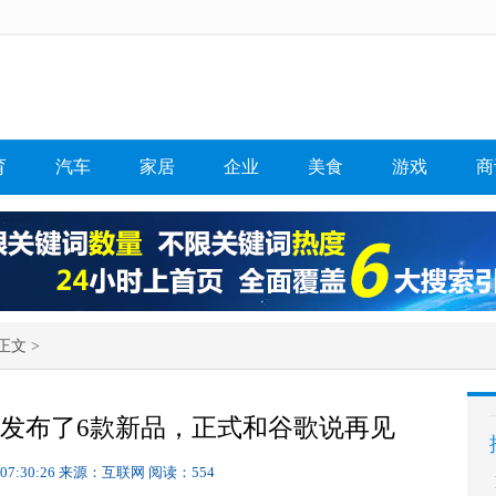
育
汽车
家居
企业
美食
游戏
商
正文 >
发布了6款新品，正式和谷歌说再见
 07:30:26
来源：互联网
阅读：554