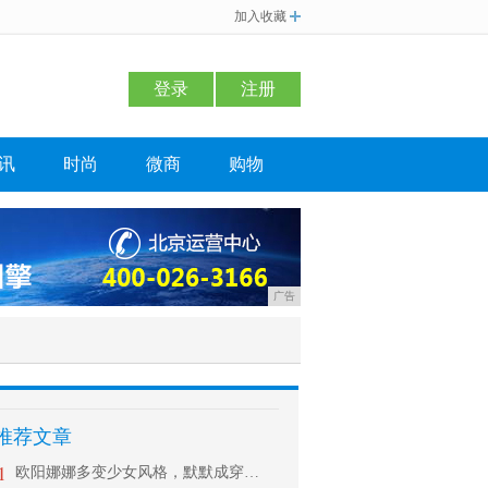
加入收藏
登录
注册
讯
时尚
微商
购物
广告
推荐文章
1
欧阳娜娜多变少女风格，默默成穿衣C位