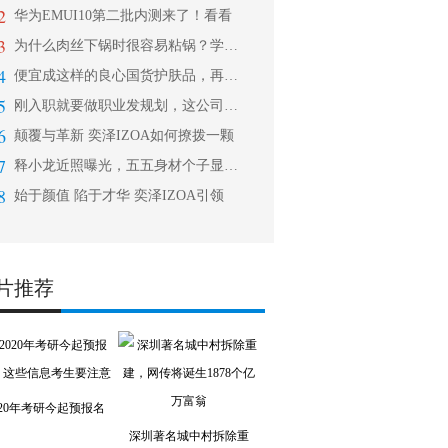
2
华为EMUI10第二批内测来了！看看
3
为什么肉丝下锅时很容易粘锅？学会这些
4
便宜成这样的良心国货护肤品，再说贵我
5
刚入职就要做职业发规划，这公司靠谱吗
6
颠覆与革新 奕泽IZOA如何撩拨一颗
7
释小龙近照曝光，五五身材个子显矮，后
8
始于颜值 陷于才华 奕泽IZOA引领
片推荐
020年考研今起预报名
深圳著名城中村拆除重