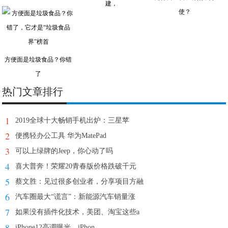
建，
使？
方便面是垃圾食品？你错
了
热门文章排行
1
2019全球十大畅销手机出炉：三星苹
2
便携轻办公工具 华为MatePad
3
可以上绿牌的Jeep，你心动了吗
4
喜大普奔！荣耀20青春版价格跌破千元
5
蔡文胜：见过很多创业者，分享项目方融
6
汽车圈最大“谎言”：新能源汽车销量涨
7
如果没有插件化技术，美团、淘宝这些a
8
iPhone12高调曝光，iPhon