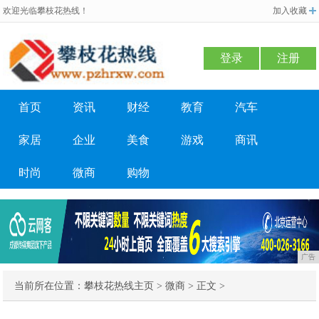
欢迎光临攀枝花热线！
加入收藏
登录
注册
首页
资讯
财经
教育
汽车
家居
企业
美食
游戏
商讯
时尚
微商
购物
广告
当前所在位置：
攀枝花热线主页
>
微商
> 正文 >