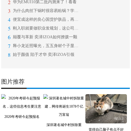
2
华为EMUI10第二批内测来了！看看
3
为什么肉丝下锅时很容易粘锅？学会这些
4
便宜成这样的良心国货护肤品，再说贵我
5
刚入职就要做职业发规划，这公司靠谱吗
6
颠覆与革新 奕泽IZOA如何撩拨一颗
7
释小龙近照曝光，五五身材个子显矮，后
8
始于颜值 陷于才华 奕泽IZOA引领
图片推荐
2020年考研今起预报名
深圳著名城中村拆除重
觉得自己脑子有点不好