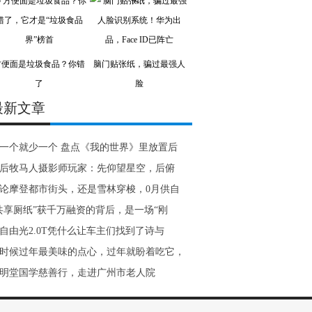
方便面是垃圾食品？你错
脑门贴张纸，骗过最强人
了
脸
最新文章
一个就少一个 盘点《我的世界》里放置后
0后牧马人摄影师玩家：先仰望星空，后俯
论摩登都市街头，还是雪林穿梭，0月供自
共享厕纸”获千万融资的背后，是一场“刚
自由光2.0T凭什么让车主们找到了诗与
时候过年最美味的点心，过年就盼着吃它，
明堂国学慈善行，走进广州市老人院