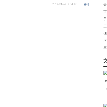
2019-09-24 14:34:17
评论
金
可
手
三
便
河
三