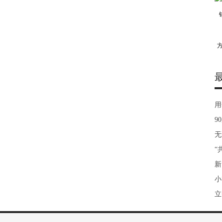
用
9
无
“
新
小
立