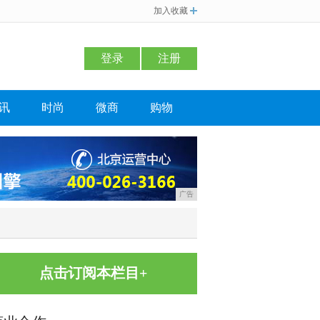
加入收藏
登录
注册
讯
时尚
微商
购物
广告
点击订阅本栏目+