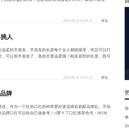
2019-09-24 14:36:24
评论
不挑人
行温柔的齐肩发，齐肩发的长度每个女人都能接受，而且可以打
型，可以剪齐肩发了，真的尽显温柔哦！刚及肩部的长度，既可
2019-09-24 14:35:22
评论
个品牌
诱惑。作为一个狂热口红的种草爱好者选择容易眼花缭乱，不知
华
品牌口红可以给自己做参考！cl萝卜丁口红推荐色号：001M、
单
2