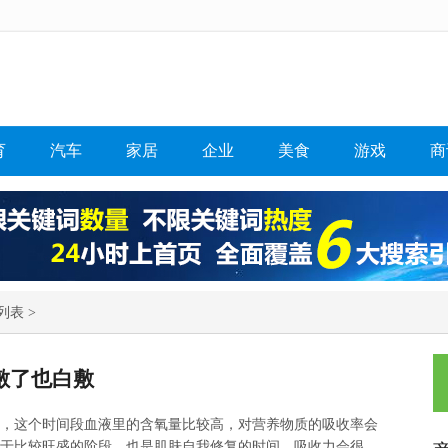
育
汽车
家居
企业
美食
游戏
商
列表 >
敷了也白敷
0点，这个时间段血液里的含氧量比较高，对营养物质的吸收率会
谢处于比较旺盛的阶段，也是肌肤自我修复的时间，吸收力会很