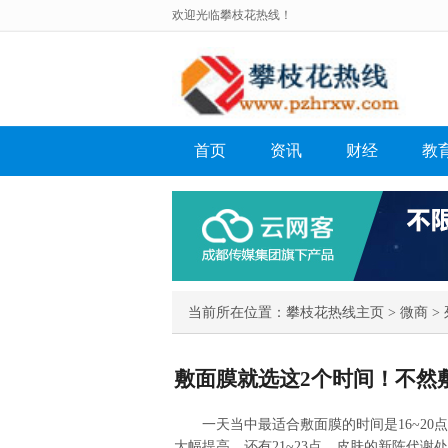
欢迎光临攀枝花热线！
首页
资讯
财经
教
当前所在位置：
攀枝花热线主页
>
微商
> 
敷面膜就选这2个时间！不然
一天当中最适合敷面膜的时间是16~2
大幅提高。还有21~23点，皮肤的新陈代