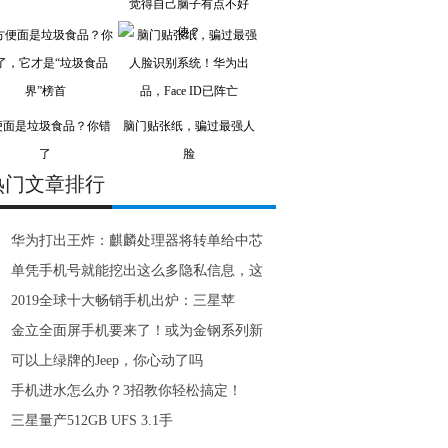
觉得自己脑子有点不好
使？
便面是垃圾食品？你错
脑门贴张纸，骗过最强人
了
脸
热门文章排行
华为打出王炸：麒麟处理器将转单给中芯
单凭手机号就能挖出这么多隐私信息，这
2019全球十大畅销手机出炉：三星苹
金立全面屏手机要来了！或为金钢系列新
可以上绿牌的Jeep，你心动了吗
手机进水怎么办？3招教你轻松搞定！
三星量产512GB UFS 3.1手