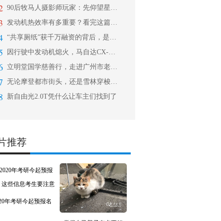
2
90后牧马人摄影师玩家：先仰望星空，
3
发动机热效率有多重要？看完这篇让你秒
4
“共享厕纸”获千万融资的背后，是一场
5
因行驶中发动机熄火，马自达CX-5召
6
立明堂国学慈善行，走进广州市老人院
7
无论摩登都市街头，还是雪林穿梭，0月
8
新自由光2.0T凭什么让车主们找到了
片推荐
020年考研今起预报名