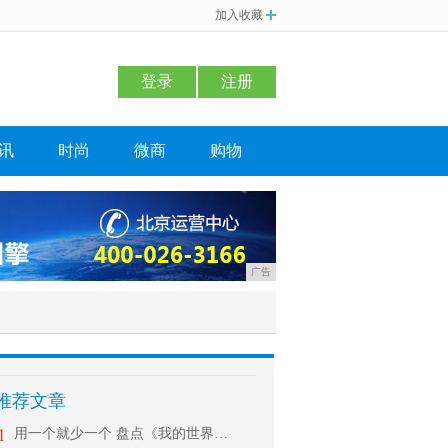
加入收藏
登录
注册
讯
时尚
微商
购物
广告
推荐文章
1
用一个就少一个 盘点《我的世界》里放