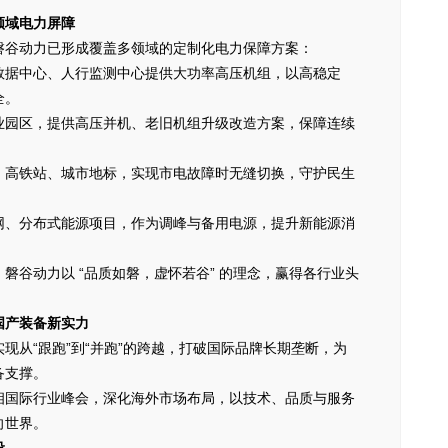
领域电力屏障
磐谷动力已形成覆盖多领域的定制化电力保障方案：
数据中心、人行监测中心提供大功率高压机组，以高稳定
全。
业园区，提供高压并机、老旧机组升级改造方案，保障连续
、高铁站、城市地标，实现市电故障时无缝切换，守护民生
网、分布式能源项目，作为调峰与备用电源，提升新能源消
磐谷动力以 “品质如磐，虚怀若谷” 的理念，赢得各行业头
国产装备新实力
现从“跟跑”到“并跑”的跨越，打破国际品牌长期垄断，为
备支撑。
相国际行业峰会，深化海外市场布局，以技术、品质与服务
向世界。