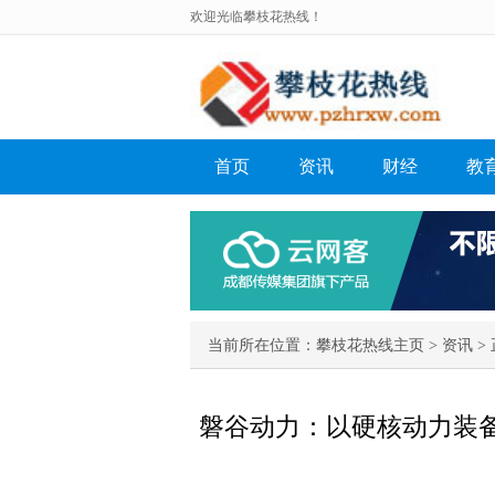
欢迎光临攀枝花热线！
首页
资讯
财经
教
当前所在位置：
攀枝花热线主页
>
资讯
> 
磐谷动力：以硬核动力装备