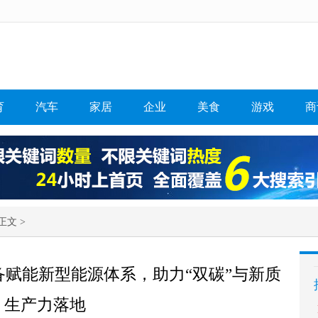
育
汽车
家居
企业
美食
游戏
商
正文 >
赋能新型能源体系，助力“双碳”与新质
生产力落地