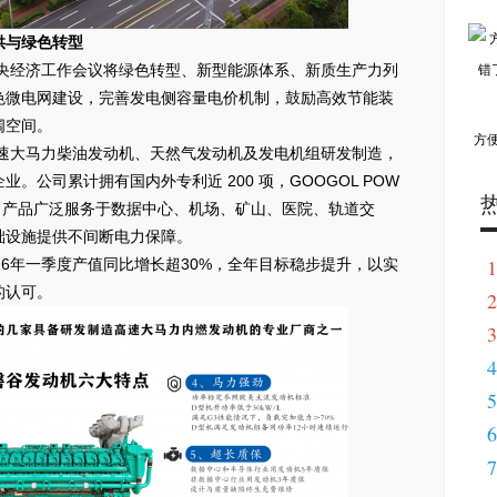
供与绿色转型
年，中央经济工作会议将绿色转型、新型能源体系、新质生产力列
色微电网建设，完善发电侧容量电价机制，鼓励高效节能装
阔空间。
方
高速大马力柴油发动机、天然气发动机及发电机组研发制造，
。公司累计拥有国内外专利近 200 项，GOOGOL POW
册，产品广泛服务于数据中心、机场、矿山、医院、轨道交
础设施提供不间断电力保障。
1
26年一季度产值同比增长超30%，全年目标稳步提升，以实
的认可。
2
3
4
5
6
7