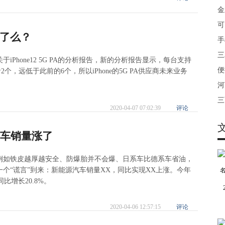
金
可
望了么？
手
三
Phone12 5G PA的分析报告，新的分析报告显示，每台支持
便
者2个，远低于此前的6个，所以iPhone的5G PA供应商未来业务
河
三
2020-04-07 07:02:39
评论
汽车销量涨了
例如铁皮越厚越安全、防爆胎并不会爆、日系车比德系车省油，
个“谎言”到来：新能源汽车销量XX，同比实现XX上涨。今年
比增长20.8%。
2020-04-06 12:57:15
评论