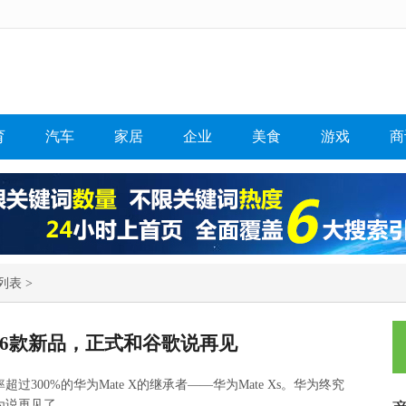
育
汽车
家居
企业
美食
游戏
商
列表 >
6款新品，正式和谷歌说再见
300%的华为Mate X的继承者——华为Mate Xs。华为终究
为说再见了。