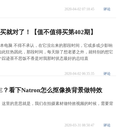
2020-04-02 07:18:45
评论
能好，买就对了！【值不值得买第402期】
果的笔记本电脑 不得不承认，在它没出来的那段时间，它或多或少影响
如此狂热因此，那段时间，每天除了想老婆之外，就特别的想它
个踪迹茶不思饭不香是对我那时状态最好的总结直
2020-04-02 06:35:35
评论
AE？看下Natron怎么抠像换背景做特效
；这里的意思就是，我们在拍摄素材做特效视频的时候，需要背
2020-03-31 08:50:47
评论