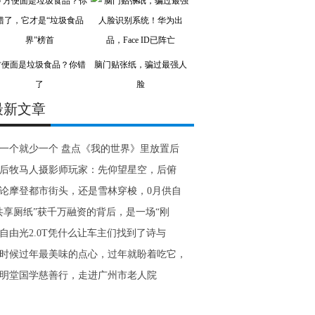
方便面是垃圾食品？你错
脑门贴张纸，骗过最强人
了
脸
最新文章
一个就少一个 盘点《我的世界》里放置后
0后牧马人摄影师玩家：先仰望星空，后俯
论摩登都市街头，还是雪林穿梭，0月供自
共享厕纸”获千万融资的背后，是一场“刚
自由光2.0T凭什么让车主们找到了诗与
时候过年最美味的点心，过年就盼着吃它，
明堂国学慈善行，走进广州市老人院