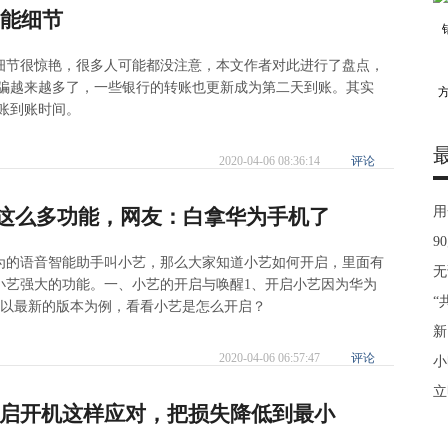
功能细节
细节很惊艳，很多人可能都没注意，本文作者对此进行了盘点，
诈骗越来越多了，一些银行的转账也更新成为第二天到账。其实
转账到账时间。
2020-04-06 08:36:14
评论
用
有这么多功能，网友：白拿华为手机了
9
为的语音智能助手叫小艺，那么大家知道小艺如何开启，里面有
无
小艺强大的功能。一、小艺的开启与唤醒1、开启小艺因为华为
“
们就以最新的版本为例，看看小艺是怎么开启？
新
2020-04-06 06:57:47
评论
小
立
启开机这样应对，把损失降低到最小