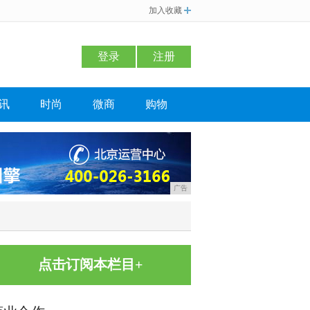
加入收藏
登录
注册
讯
时尚
微商
购物
广告
点击订阅本栏目+