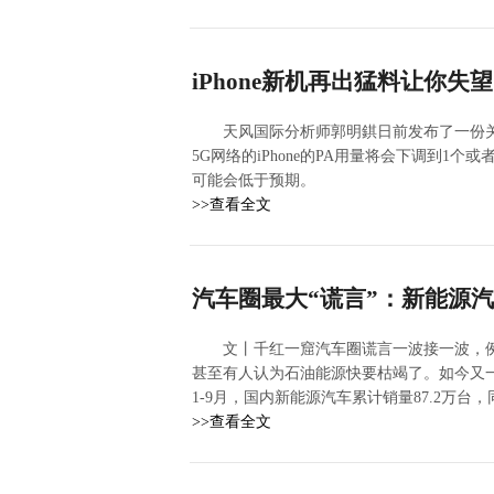
iPhone新机再出猛料让你失
天风国际分析师郭明錤日前发布了一份关于i
5G网络的iPhone的PA用量将会下调到1个或
可能会低于预期。
>>查看全文
汽车圈最大“谎言”：新能源
文丨千红一窟汽车圈谎言一波接一波，
甚至有人认为石油能源快要枯竭了。如今又一
1-9月，国内新能源汽车累计销量87.2万台，同
>>查看全文