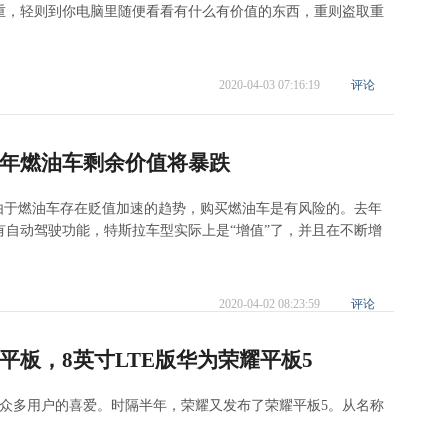
重，轻则到你电脑里随便看看有什么有价值的东西，重则盗取重
2020-04-03 07:16:19
评论
年燃油车剩余价值将暴跌
由于燃油车存在贬值加速的趋势，购买燃油车是有风险的。去年
自动驾驶功能，特斯拉车型实际上是“增值”了，并且在不断增
2020-04-02 08:23:59
评论
板，8英寸LTE版华为荣耀平板5
到众多用户的喜爱。时隔半年，荣耀又发布了荣耀平板5。从名称