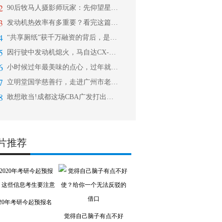
2
90后牧马人摄影师玩家：先仰望星空，
3
发动机热效率有多重要？看完这篇让你秒
4
“共享厕纸”获千万融资的背后，是一场
5
因行驶中发动机熄火，马自达CX-5召
6
小时候过年最美味的点心，过年就盼着吃
7
立明堂国学慈善行，走进广州市老人院
8
敢想敢当!成都这场CBA广发打出新年
片推荐
020年考研今起预报名
觉得自己脑子有点不好