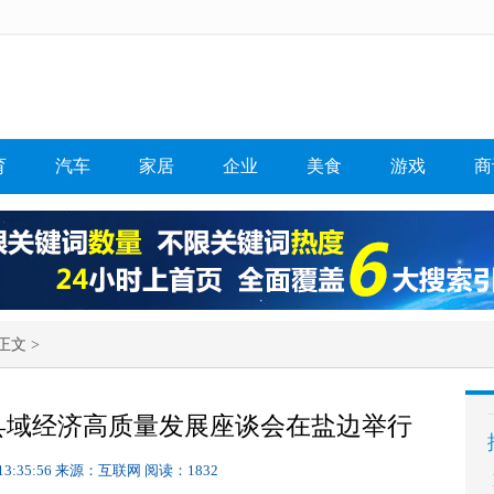
育
汽车
家居
企业
美食
游戏
商
正文 >
县域经济高质量发展座谈会在盐边举行
13:35:56
来源：互联网
阅读：1832