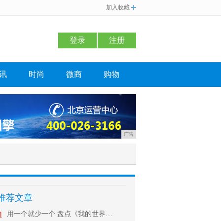
加入收藏
登录
注册
讯
时尚
微商
购物
广告
推荐文章
1
用一个就少一个 盘点《我的世界》里放