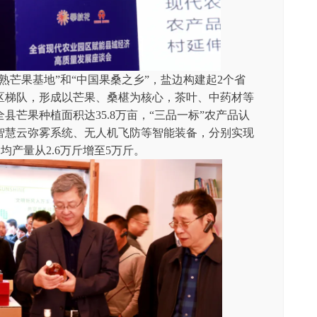
芒果基地”和“中国果桑之乡”，盐边构建起2个省
园区梯队，形成以芒果、桑椹为核心，茶叶、中药材等
全县芒果种植面积达35.8万亩，“三品一标”农产品认
广智慧云弥雾系统、无人机飞防等智能装备，分别实现
均产量从2.6万斤增至5万斤。