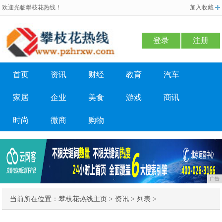
欢迎光临攀枝花热线！
加入收藏
登录
注册
首页
资讯
财经
教育
汽车
家居
企业
美食
游戏
商讯
时尚
微商
购物
广告
当前所在位置：
攀枝花热线主页
>
资讯
> 列表 >