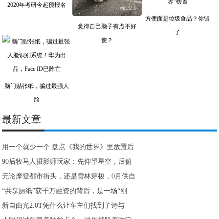
2020年考研今起预报名
方便面是垃圾食品？你错
觉得自己脑子有点不好
了
使？
脑门贴张纸，骗过最强人
脸
最新文章
用一个就少一个 盘点《我的世界》里放置后
90后牧马人摄影师玩家：先仰望星空，后俯
无论摩登都市街头，还是雪林穿梭，0月供自
“共享厕纸”获千万融资的背后，是一场“刚
新自由光2.0T凭什么让车主们找到了诗与