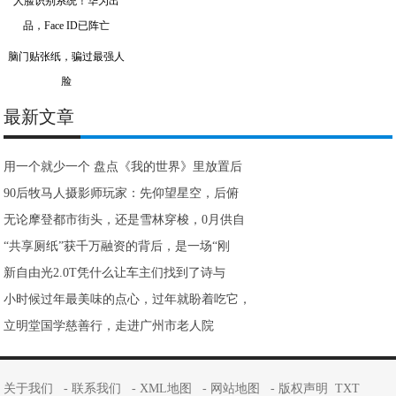
脑门贴张纸，骗过最强人
脸
最新文章
用一个就少一个 盘点《我的世界》里放置后
90后牧马人摄影师玩家：先仰望星空，后俯
无论摩登都市街头，还是雪林穿梭，0月供自
“共享厕纸”获千万融资的背后，是一场“刚
新自由光2.0T凭什么让车主们找到了诗与
小时候过年最美味的点心，过年就盼着吃它，
立明堂国学慈善行，走进广州市老人院
关于我们
-
联系我们
-
XML地图
-
网站地图
-
版权声明
TXT