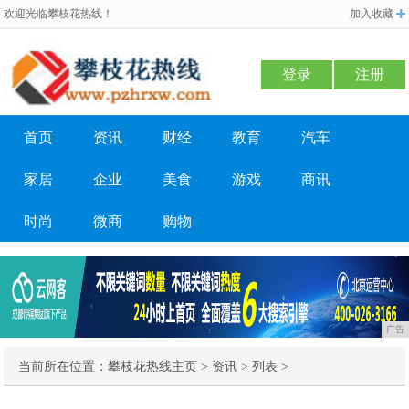
欢迎光临攀枝花热线！
加入收藏
登录
注册
首页
资讯
财经
教育
汽车
家居
企业
美食
游戏
商讯
时尚
微商
购物
广告
当前所在位置：
攀枝花热线主页
>
资讯
> 列表 >