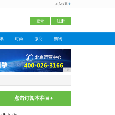
加入收藏
登录
注册
讯
时尚
微商
购物
广告
点击订阅本栏目+