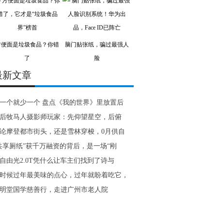
方便面是垃圾食品？你错
脑门贴张纸，骗过最强人
了
脸
最新文章
一个就少一个 盘点《我的世界》里放置后
0后牧马人摄影师玩家：先仰望星空，后俯
论摩登都市街头，还是雪林穿梭，0月供自
共享厕纸”获千万融资的背后，是一场“刚
自由光2.0T凭什么让车主们找到了诗与
时候过年最美味的点心，过年就盼着吃它，
明堂国学慈善行，走进广州市老人院