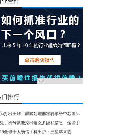
商业合作
广告
热门排行
为打出王炸：麒麟处理器将转单给中芯国际
凭手机号就能挖出这么多隐私信息，这些手
019全球十大畅销手机出炉：三星苹果霸