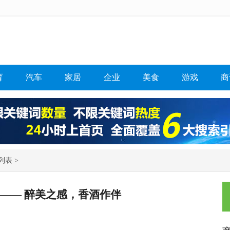
育
汽车
家居
企业
美食
游戏
商
列表 >
”—— 醉美之感，香酒作伴