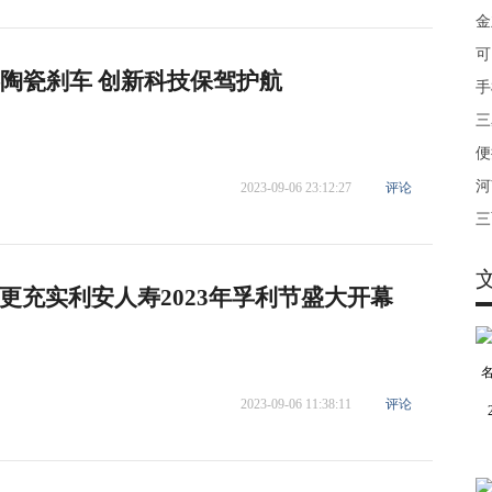
金
可
—陶瓷刹车 创新科技保驾护航
手
三
便
河
2023-09-06 23:12:27
评论
三
更充实利安人寿2023年孚利节盛大开幕
2023-09-06 11:38:11
评论