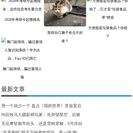
2020年考研今起预报名
方便面是垃圾食品？你错
觉得自己脑子有点不好
了
使？
脑门贴张纸，骗过最强人
脸
最新文章
用一个就少一个 盘点《我的世界》里放置后
90后牧马人摄影师玩家：先仰望星空，后俯
无论摩登都市街头，还是雪林穿梭，0月供自
“共享厕纸”获千万融资的背后，是一场“刚