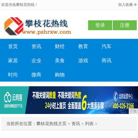
欢迎光临攀枝花热线！
加入收藏
登录
注册
首页
资讯
财经
教育
汽车
家居
企业
美食
游戏
商讯
时尚
微商
购物
广告
当前所在位置：
攀枝花热线主页
>
资讯
> 列表 >