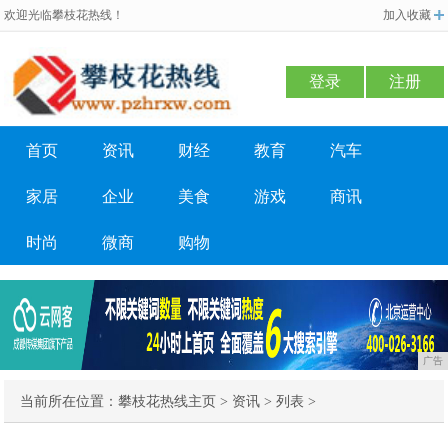
欢迎光临攀枝花热线！
加入收藏
登录
注册
首页
资讯
财经
教育
汽车
家居
企业
美食
游戏
商讯
时尚
微商
购物
广告
当前所在位置：
攀枝花热线主页
>
资讯
> 列表 >