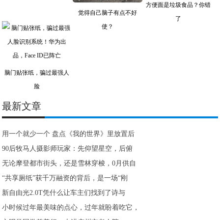
方便面是垃圾食品？你错
觉得自己脑子有点不好
了
使？
脑门贴张纸，骗过最强人
脸
最新文章
用一个就少一个 盘点《我的世界》里放置后
90后牧马人摄影师玩家：先仰望星空，后俯
无论摩登都市街头，还是雪林穿梭，0月供自
“共享厕纸”获千万融资的背后，是一场“刚
新自由光2.0T凭什么让车主们找到了诗与
小时候过年最美味的点心，过年就盼着吃它，