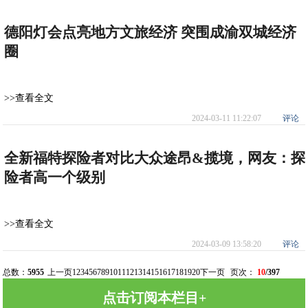
德阳灯会点亮地方文旅经济 突围成渝双城经济
圈
>>查看全文
2024-03-11 11:22:07
评论
全新福特探险者对比大众途昂&揽境，网友：探
险者高一个级别
>>查看全文
2024-03-09 13:58:20
评论
总数：
5955
上一页
1
2
3
4
5
6
7
8
9
10
11
12
13
14
15
16
17
18
19
20
下一页
页次：
10
/397
点击订阅本栏目+